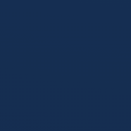
硬核数据模型与深度洞察
懂球，更懂数据。星空体育不仅提供基础比分，更内置了强大
的AI数据分析引擎。从球队历史交锋记录、近期战绩走势、
球员伤停情况，到复杂的期望进球(xG)模型和控球转化率分
析，我们用直观的图表将枯燥的数据转化为清晰的赛事洞察。
让每一次观赛不仅是情绪的释放，更是理性的享受。
金融级安全与隐私守护
在网络环境日益复杂的今天，您的数字安全是我们不可逾越的
底线。作为官方唯一指定应用，我们采用行业最高标准的256
位端到端加密技术。从您下载安装、注册登录到日常使用，全
链路防范DNS劫持与恶意软件入侵。严格遵守隐私保护条
例，绝不滥用用户数据，为您打造一个纯净、安心的体育数字
空间。
海量赛事全景覆盖