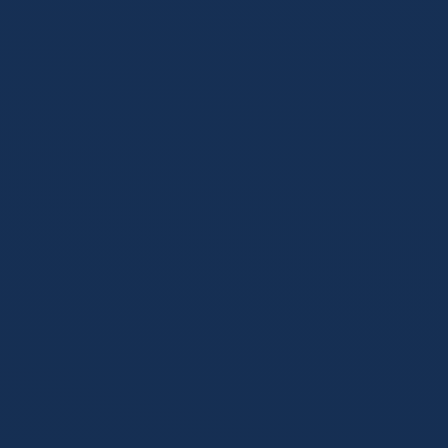
100%
官方正版保障
5000+
每月赛事覆盖
< 0.5s
数据延迟极值
256-bit