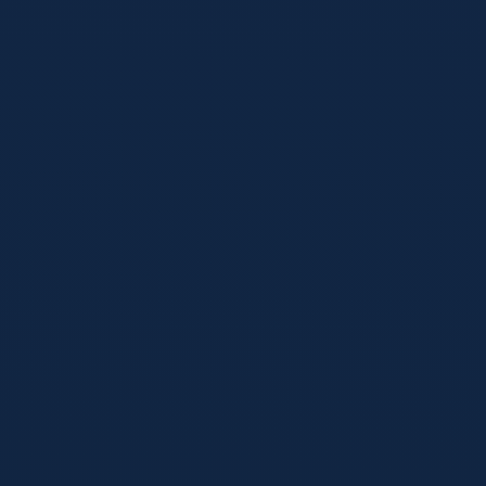
下载官方应用
通过本站提供的官方专线，选择适配您设备的iOS或Android版
本。高速通道保障，几秒钟即可完成安全下载与安装。
2
极速注册登录
打开APP，支持手机号一键快捷注册或主流社交账号授权登
录。全程加密保护，您的个人信息绝对安全无虞。
3
定制专属赛事
进入主界面，根据您的喜好添加关注的联赛、球队或球员。智
能算法将为您推送最相关、最及时的赛事资讯与比分动态。
需要更详细的帮助？查看完整使用指南
核心疑问解答