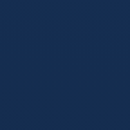
无论您是欧洲五大联赛的狂热粉丝，还是NBA的忠实拥趸，
亦或是电竞、网球、斯诺克等多元赛事的关注者，这里都有您
的主场。星空体育官方APP整合了全球数百个国家和地区的数
千项体育赛事资源。通过个性化订阅功能，您可以定制专属的
赛事日历，确保不错过任何一场焦点对决。
沉浸式交互与丝滑体验
专为现代智能手机量身定制的UI/UX设计。我们抛弃了繁杂冗
余的操作逻辑，采用极简且符合直觉的交互界面。支持深色模
式智能切换，保护您的视力；底层代码经过深度优化，即使在
弱网环境下依然能保持应用流畅运行，告别卡顿与白屏。每一
次滑动、每一次点击，都能感受到工业级的丝滑反馈。
全天候专属管家服务
优秀的产品离不开顶级的服务支撑。星空体育建立了一支由资
深产品专家和技术骨干组成的客户支持团队，提供7x24小时全