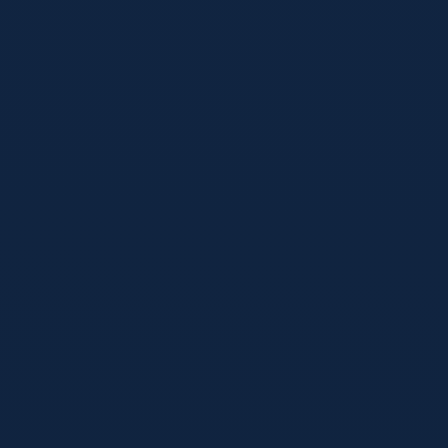
准备好升级您的观赛体验了吗？
告别延迟，拒绝盗版。立即加入数百万体育迷的选择，获取最
权威的赛事数据与最极致的交互体验。