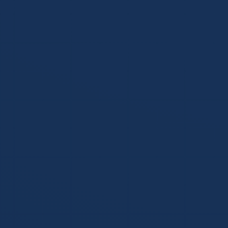
为您打造纯粹、极速、安全的移动端体育数字体验。接入全球
数千项顶级赛事，提供毫秒级比分更新、深度数据剖析与高清
赛事追踪。拒绝任何第三方劫持风险，认准官方唯一指定入
口，即刻开启您的专属体育视界。
立即下载官方APP
查看新手使用指南
官方权威认证
极速稳定通道
双端完美适配